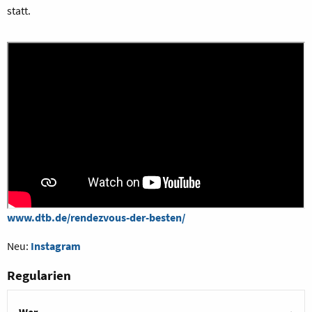
statt.
www.dtb.de/rendezvous-der-besten/
Neu:
Instagram
Regularien
Wer