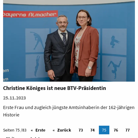
Christine Königes ist neue BTV-Präsidentin
25.11.2023
Erste Frau und zugleich jüngste Amtsinhaberin der 162-jährigen
Historie
Seiten 75 /83
Erste
Zurück
73
74
75
76
77