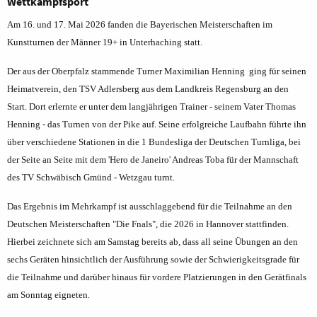
Wettkampfsport
Am 16. und 17. Mai 2026 fanden die Bayerischen Meisterschaften im
Kunstturnen der Männer 19+ in Unterhaching statt.
Der aus der Oberpfalz stammende Turner Maximilian Henning ging für seinen
Heimatverein, den TSV Adlersberg aus dem Landkreis Regensburg an den
Start. Dort erlernte er unter dem langjährigen Trainer - seinem Vater Thomas
Henning - das Turnen von der Pike auf. Seine erfolgreiche Laufbahn führte ihn
über verschiedene Stationen in die 1 Bundesliga der Deutschen Turnliga, bei
der Seite an Seite mit dem 'Hero de Janeiro' Andreas Toba für der Mannschaft
des TV Schwäbisch Gmünd - Wetzgau turnt.
Das Ergebnis im Mehrkampf ist ausschlaggebend für die Teilnahme an den
Deutschen Meisterschaften "Die Fnals", die 2026 in Hannover stattfinden.
Hierbei zeichnete sich am Samstag bereits ab, dass all seine Übungen an den
sechs Geräten hinsichtlich der Ausführung sowie der Schwierigkeitsgrade für
die Teilnahme und darüber hinaus für vordere Platzierungen in den Gerätfinals
am Sonntag eigneten.