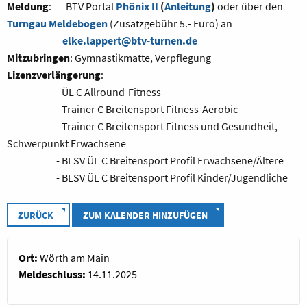
Meldung
: BTV Portal
Phönix II
(
Anleitung
)
oder über den
Turngau Meldebogen
(Zusatzgebühr 5.- Euro) an
elke.lappert@btv-turnen.de
Mitzubringen
: Gymnastikmatte, Verpflegung
Lizenzverlängerung
:
- ÜL C Allround-Fitness
- Trainer C Breitensport Fitness-Aerobic
- Trainer C Breitensport Fitness und Gesundheit,
Schwerpunkt Erwachsene
- BLSV ÜL C Breitensport Profil Erwachsene/Ältere
- BLSV ÜL C Breitensport Profil Kinder/Jugendliche
ZURÜCK
ZUM KALENDER HINZUFÜGEN
Ort:
Wörth am Main
Meldeschluss:
14.11.2025